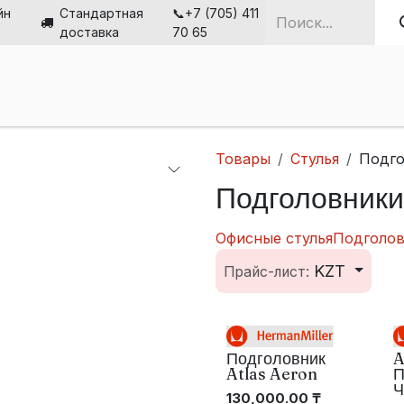
йн
Стандартная
📞+7 (705) 411
доставка
70 65
ная
Стулья
Столы
Мебель
Решения
О н
Товары
Стулья
Подго
Подголовники
Офисные стулья
Подголо
KZT
Прайс-лист:
Подголовник
A
Atlas Aeron
П
Ч
130,000.00
₸