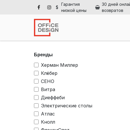
Перейти к содержимому
Гарантия
30 дней онла
низкой цены
возвратов
Глав
Бренды
Херман Миллер
Клёбер
СЕНО
Витра
Диеффеби
Электрические столы
Атлас
Кнолл