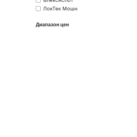
ФлексиСпот
ЛокТек Мошн
Диапазон цен