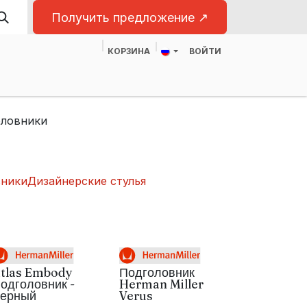
Получить предложение ↗
КОРЗИНА
ВОЙТИ
ас
Для бизнеса
ловники
вники
Дизайнерские стулья
tlas Embody
Подголовник
одголовник -
Herman Miller
ерный
Verus