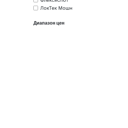
ФлексиСпот
ЛокТек Мошн
Диапазон цен