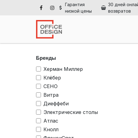
Перейти к содержимому
Гарантия
30 дней онла
низкой цены
возвратов
Глав
Бренды
Херман Миллер
Клёбер
СЕНО
Витра
Диеффеби
Электрические столы
Атлас
Кнолл