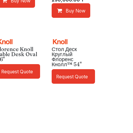
Buy Now
Buy Now
lorence Knoll
Стол Деск
able Desk Oval
Круглый
6"
Флоренс
Кнолл™ 54"
Request Quote
Request Quote