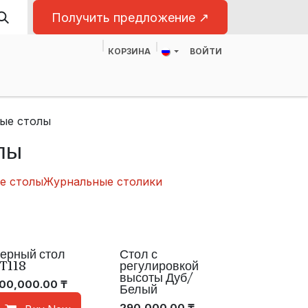
Получить предложение ↗
КОРЗИНА
ВОЙТИ
ас
Для бизнеса
ые столы
лы
е столы
Журнальные столики
ерный стол
Стол с
10% Off On 10+ Desks
10% Off On 10+ Desks
T118
регулировкой
высоты Дуб/
00,000.00
₸
Белый
290,000.00
₸