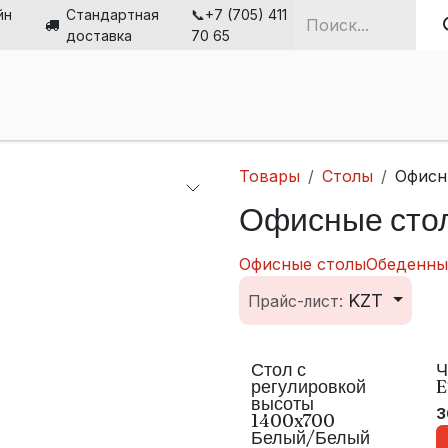
йн
Стандартная
📞+7 (705) 411
доставка
70 65
ная
Стулья
Столы
Мебель
Решения
О н
Товары
Столы
Офисн
Офисные сто
Офисные столы
Обеденны
KZT
Прайс-лист:
Стол с
Ч
10% Off On 10+ Desks
регулировкой
E
высоты
3
1400x700
Белый/Белый