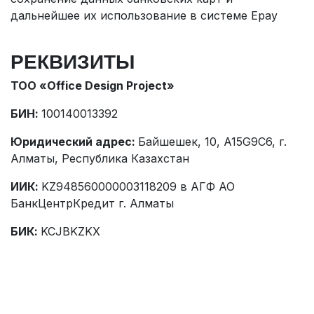
дальнейшее их использование в системе Epay
РЕКВИЗИТЫ
ТОО «Office Design Project»
БИН:
100140013392
Юридический адрес:
Байшешек, 10, A15G9C6, г.
Алматы, Республика Казахстан
ИИК:
KZ948560000003118209 в АГФ АО
БанкЦентрКредит г. Алматы
БИК:
KCJBKZKX