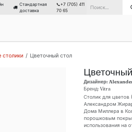
йн
Стандартная
📞+7 (705) 411
доставка
70 65
ная
Стулья
Столы
Мебель
Решения
О н
 столики
Цветочный стол
Цветочный
Дизайнер: Alexande
Бренд: Vitra
Столик для цветов 
Александром Жирар
Дома Миллера в Кол
порошковым покрыт
использования на о