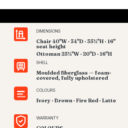
DIMENSIONS
Chair 40"W · 34"D · 35½"H · 16"
seat height
Ottoman 25½"W · 20"D · 16"H
SHELL
Moulded fiberglass — foam-
covered, fully upholstered
COLOURS
Ivory · Brown · Fire Red · Latte
WARRANTY